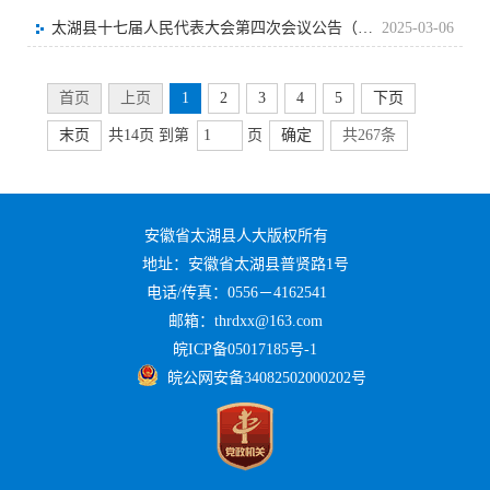
太湖县十七届人民代表大会第四次会议公告（第四号）
2025-03-06
首页
上页
1
2
3
4
5
下页
末页
共14页 到第
页
确定
共267条
安徽省太湖县人大版权所有
地址：安徽省太湖县普贤路1号
电话/传真：0556－4162541
邮箱：thrdxx@163.com
皖ICP备05017185号-1
皖公网安备34082502000202号