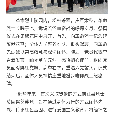
革命烈士陵园内，松柏苍翠，庄严肃穆，革命
烈士长眠于此，诉说着浴血奋战的峥嵘岁月。祭奠
仪式在肃穆氛围中展开，首先，向革命烈士纪念碑
敬献花篮；全体人员整齐列队、低头默哀，向革命
先烈致以崇高敬意与深切缅怀。随后，党员代表李
青云发言，缅怀革命先烈，感悟初心使命；组织党
员面对鲜红党旗、高举右拳，重温入党誓词。仪式
结束后，全体人员神情庄重地缓步瞻仰烈士纪念
碑。
“近些年来，首次采取徒步的方式前往县烈士
陵园祭奠英烈，旨在通过身体力行的方式缅怀先
烈、传承红色基因、进行爱国主义教育，将缅怀之