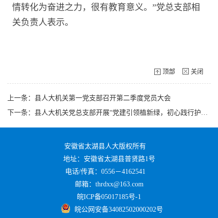
情转化为奋进之力，很有教育意义。”党总支部相
关负责人表示。
顶部
关闭
上一条：县人大机关第一党支部召开第二季度党员大会
下一条：县人大机关党总支部开展“党建引领植新绿，初心践行护生态”主题党日活动
安徽省太湖县人大版权所有
地址：安徽省太湖县普贤路1号
电话/传真：0556－4162541
邮箱：thrdxx@163.com
皖ICP备05017185号-1
皖公网安备34082502000202号