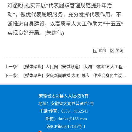
难愁盼;扎实开展“代表履职管理规范提升年活
动”，做优代表履职服务，充分发挥代表作用，不
断推进自身建设，以高质量人大工作助力“十五五”
实现良好开局。(朱建伟)
顶部
关闭
上一条：【媒体聚焦】人民网（安徽频道）|太湖：做实“五大工程” 推动代表工作提质增效
下一条：【媒体聚焦】安庆新闻联播|太湖 陶艺工作室变身民主议事厅
安徽省太湖县人大版权所有
地址：安徽省太湖县普贤路1号
电话/传真：0556－4162541
邮箱：thrdxx@163.com
皖ICP备05017185号-1