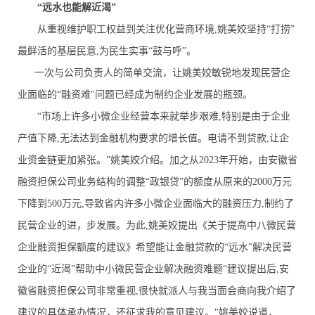
“远水也能解近渴”
从重视维护职工权益到关注优化营商环境,姚美姣坚持“打捞”
最鲜活的基层民意,为民生实事“鼓与呼”。
一次与公司负责人的简单交流，让姚美姣敏锐地发现民营企
业面临的“融资难"问题已经成为制约企业发展的瓶颈。
“市场上许多小微企业经营本来就举步艰难,特别是由于企业
产值下降,无法达到金融机构要求的增长值。电请不到贷款,让企
业资金链更加紧张。”姚美姣介绍。加之从2023年开始，由安徽省
融资担保公司业务结构的调整“政银贷”的额度从原来的2000万元
下降到500万元,导致省内许多小微企业面临大的融资压力,制约了
民营企业的进，步发展。为此,姚美姣提出《关于提高中八微民营
企业融资担保额度的建议》希望能让金融贷款的“远水"解决民营
企业的“近渴”帮助中小微民营企业解决融资难题“建议提出后,安
徽省融资担保公司非常重视,很快就派人与我当面会商向我介绍了
建议的具体承办情况，还征求我的意见建议。"姚美姣说道，