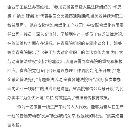
企业职工依法办事维权。”参加安徽省高级人民法院组织的“学思
想 广纳言 建新功”代表委员交叉视察活动期间,姚美姣持续为职工
权益发声”。她在安徽省淮南煤化工产业园与中安联合煤化有限责
任公司一线员工深入交流时，了解到生产一线员工缺乏法律常识,
在依法维权方面存在短板。在省高院组织的专题座谈会上，姚美
姣向省高院提出了《关于加大对企业职工的普法宣传力度,为广大
劳动者依法维权“支招”的建议》,该建议得到省高院的重视和积极
回应。省高院党组专门召开建议办理工作调度会,组织开展了“惠
企暖企普法先行”专题普法活动,全省各地法院结合实际多次举办
面向企业一线职工的法治专题讲座，省高院微信公众号开设“为民
办实事”“为企优环境”专栏,有效提高了普法宣传教育效果。
“作为一名来自一线生产车间的人大代表，能够为奋斗在生产
一线的普通劳动者'发声”既是我的荣幸,也是我的职责。”姚美姣自
豪地说。