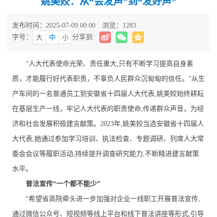
姚美姣：从“会发声”到“发好声”
发布时间：2025-07-09 00:00
浏览：
1283
字号：
分享到:
大
中
小
“人大代表使命光荣、责任重大,只有不断学习提高自身素
质，才能履行好代表职责，不辜负人民群众沉甸甸的信任。”从生
产车间的一名普通员工到安徽省十四届人大代表,姚美姣始终耕耘
在基层生产一线，牢记人大代表的职责使命,传递群众声音，为经
济和社会发展积极建言献策。2023年,姚美姣当选安徽省十四届人
大代表,她通过参加学习培训、执法检查、专题调研、列席人大常
委会会议等履职活动,持续提升调查研究能力,不断精进建言献策
水平。
普法宣传“一个都不能少”
“希望省高院牵头进一步加强对企业一线职工开展普法宣传,
通过微信公众号、短视频等线上平台和线下普法讲座等形式,引导