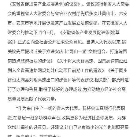
〈安徽省促进茶产业发展条例)的议案》。该议案得到省人大常委
会的重视省人大常委会与省农业农村厅先后多次赴黄山市、六安
市、安庆市等地开展促进茶产业发展立法前调研。在安徽省人大
常委会的推动下,今年6月，《安徽省茶产业发展促进条例(草
案)》正式面向全社会公开征求公众意见。当选人大代表以来,姚
美姣先后提出《关于推进安庆市“两山一湖”文旅组合、打造皖西
南热点旅游板块的建议》《关于将太天舒高速、固景高速南延线
列入全省高速路网规划并启动项目前期工作的建议》《关于同步
建设太湖县刘畈高速出口的建议》等代表建议,相关部门都及时进
行了办理和答复,取得了较好的办理成效,为推动地方经济社会高
质量发展贡献了代表力量。
“作为来自生产一线的省人大代表。我将会认真履行代表职
责,在基层一线多听群众声音,收集更多为经济社会你发展、为群
众增加福祉的好意见、好建议,让自己这束微小的光芒也能照亮集
体、照亮他人”。姚美姣表示。